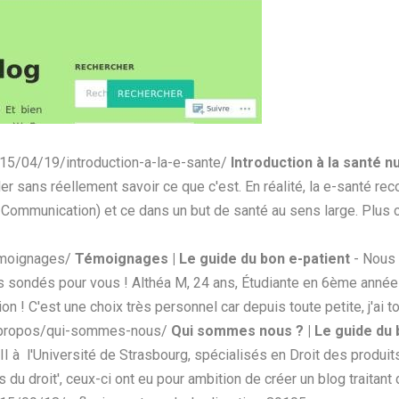
15/04/19/introduction-a-la-e-sante/
Introduction à la santé n
r sans réellement savoir ce que c'est. En réalité, la e-santé rec
 Communication) et ce dans un but de santé au sens large. Plus c
emoignages/
Témoignages | Le guide du bon e-patient
- Nous 
s sondés pour vous ! Althéa M, 24 ans, Étudiante en 6ème année 
n ! C'est une choix très personnel car depuis toute petite, j'ai t
a-propos/qui-sommes-nous/
Qui sommes nous ? | Le guide du 
 II à l'Université de Strasbourg, spécialisés en Droit des produi
du droit', ceux-ci ont eu pour ambition de créer un blog traitant 