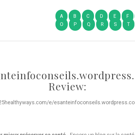
A
B
C
D
E
F
O
P
Q
R
S
T
nteinfoconseils.wordpress
Review:
/25healthyways.com/e/esanteinfoconseils.wordpress.c
ur mieux préserver sa santé
- Encore un blog sur la santé