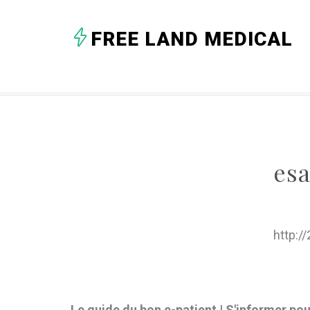
FREE LAND MEDICAL
esa
http:/
Le guide du bon e-patient | S'informer po