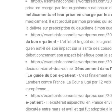
https://esanteinfoconseils.wordpress.com/20
prise-en-charge-par-les-organismes-nationaux-
médicaments et leur prise en charge par les 
médicament. Il est produit par mon premier, qui a
la délivre sur prescription du deuxième à mon qua
https://esanteinfoconseils.wordpress.com/201
du bon e-patient
- L’effet et le goût de la cigar
qu’en est-il de son impact sur la santé des cons
débat concernant son aspect bénéfique pour la s
https://esanteinfoconseils.wordpress.com/20
decision-darret-des-soins/
Dénouement dans l’a
| Le guide du bon e-patient
- C’est finalement le
Lambert contre France. La Cour a jugé par 12 voix c
européenne…
https://esanteinfoconseils.wordpress.com/2
e-patient
- Il existerait aujourd'hui en France e
discutée entre mars et avril et qui fut adoptée à 