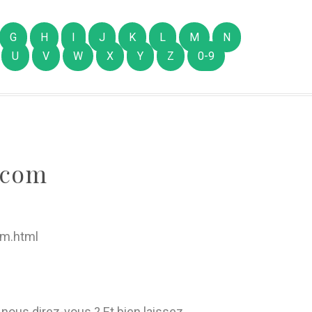
G
H
I
J
K
L
M
N
U
V
W
X
Y
Z
0-9
.com
om.html
 nous direz-vous ? Et bien laissez