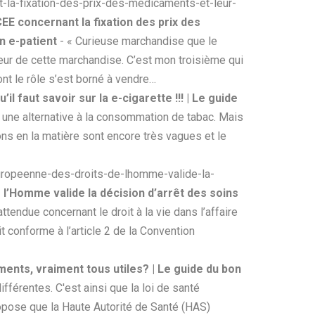
-la-fixation-des-prix-des-medicaments-et-leur-
CEE concernant la fixation des prix des
n e-patient
- « Curieuse marchandise que le
teur de cette marchandise. C’est mon troisième qui
nt le rôle s’est borné à vendre…
’il faut savoir sur la e-cigarette !!! | Le guide
er une alternative à la consommation de tabac. Mais
s en la matière sont encore très vagues et le
uropeenne-des-droits-de-lhomme-valide-la-
l’Homme valide la décision d’arrêt des soins
ttendue concernant le droit à la vie dans l’affaire
t conforme à l’article 2 de la Convention
ents, vraiment tous utiles? | Le guide du bon
férentes. C'est ainsi que la loi de santé
propose que la Haute Autorité de Santé (HAS)