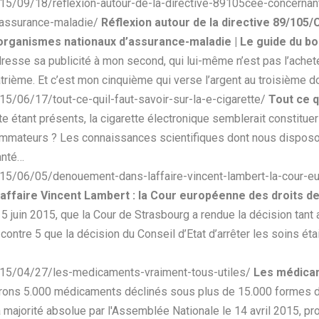
15/09/18/reflexion-autour-de-la-directive-89105cee-concernant
dassurance-maladie/
Réflexion autour de la directive 89/105/
organismes nationaux d’assurance-maladie | Le guide du bo
dresse sa publicité à mon second, qui lui-même n’est pas l’ache
trième. Et c’est mon cinquième qui verse l’argent au troisième do
5/06/17/tout-ce-quil-faut-savoir-sur-la-e-cigarette/
Tout ce qu
ette étant présents, la cigarette électronique semblerait constitu
ommateurs ? Les connaissances scientifiques dont nous disposon
anté…
15/06/05/denouement-dans-laffaire-vincent-lambert-la-cour-e
ffaire Vincent Lambert : la Cour européenne des droits de 
 5 juin 2015, que la Cour de Strasbourg a rendue la décision tant a
ontre 5 que la décision du Conseil d’Etat d’arrêter les soins étai
015/04/27/les-medicaments-vraiment-tous-utiles/
Les médicam
nvirons 5.000 médicaments déclinés sous plus de 15.000 formes dif
la majorité absolue par l'Assemblée Nationale le 14 avril 2015, 