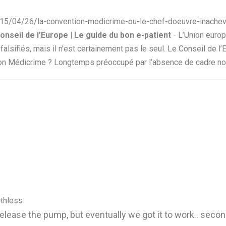
015/04/26/la-convention-medicrime-ou-le-chef-doeuvre-inache
nseil de l’Europe | Le guide du bon e-patient
- L’Union europ
falsifiés, mais il n’est certainement pas le seul. Le Conseil de 
ion Médicrime ? Longtemps préoccupé par l’absence de cadre norm
rthless
release the pump, but eventually we got it to work.. se