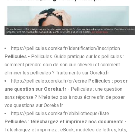
W
X
Y
Z
https://pellicules.ooreka.fr/identification/inscription
Pellicules
- Pellicules. Guide pratique sur les pellicules :
0-9
comment prendre soin de son cuir chevelu et comment
éliminer les pellicules ? Traitements sur Ooreka.fr
https://pellicules.ooreka.fr/qr/ecrire
Pellicules : poser
une question sur Ooreka.fr
- Pellicules : une question
sans réponse ? N'hésitez pas à nous écrire afin de poser
vos questions sur Ooreka.fr
https://pellicules.ooreka.fr/ebibliotheque/liste
Pellicules : téléchargez et imprimez nos documents
-
Téléchargez et imprimez : eBook, modèles de lettres, kits,