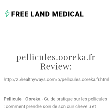
A
FREE LAND MEDICAL
B
C
D
E
pellicules.ooreka.fr
F
Review:
G
H
http://25healthyways.com/p/pellicules.ooreka.fr.html
I
J
Pellicule - Ooreka
- Guide pratique sur les pellicules
: comment prendre soin de son cuir chevelu et
K