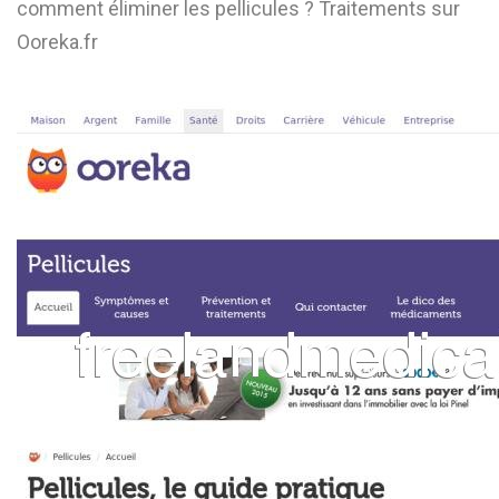
comment éliminer les pellicules ? Traitements sur
L
Ooreka.fr
M
N
O
P
Q
R
S
T
U
V