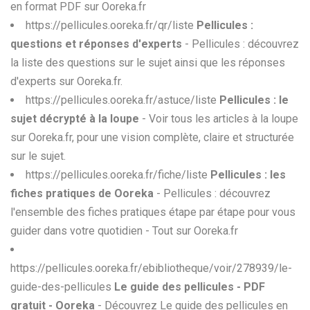
en format PDF sur Ooreka.fr
https://pellicules.ooreka.fr/qr/liste
Pellicules :
questions et réponses d'experts
- Pellicules : découvrez
la liste des questions sur le sujet ainsi que les réponses
d'experts sur Ooreka.fr.
https://pellicules.ooreka.fr/astuce/liste
Pellicules : le
sujet décrypté à la loupe
- Voir tous les articles à la loupe
sur Ooreka.fr, pour une vision complète, claire et structurée
sur le sujet.
https://pellicules.ooreka.fr/fiche/liste
Pellicules : les
fiches pratiques de Ooreka
- Pellicules : découvrez
l'ensemble des fiches pratiques étape par étape pour vous
guider dans votre quotidien - Tout sur Ooreka.fr
https://pellicules.ooreka.fr/ebibliotheque/voir/278939/le-
guide-des-pellicules
Le guide des pellicules - PDF
gratuit - Ooreka
- Découvrez Le guide des pellicules en