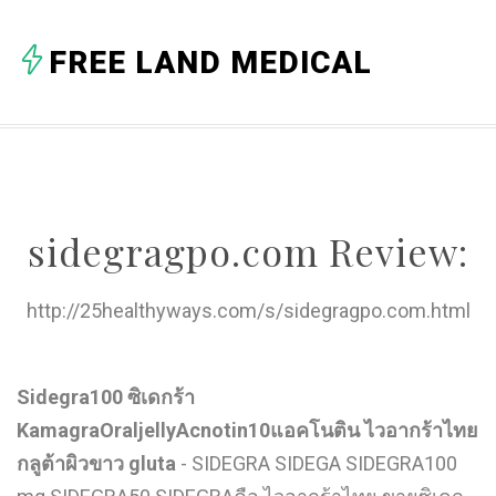
A
FREE LAND MEDICAL
B
C
D
E
sidegragpo.com Review:
F
G
http://25healthyways.com/s/sidegragpo.com.html
H
I
Sidegra100 ซิเดกร้า
KamagraOraljellyAcnotin10แอคโนติน ไวอากร้าไทย
J
กลูต้าผิวขาว gluta
- SIDEGRA SIDEGA SIDEGRA100
K