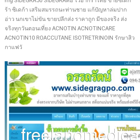
mg SIDEGRA50 SIDEGRAคือ ไวอากร้าไทย ขายซิเดก
L
ร้า ซิเดก้า เสริมสมรรถนะท่านชาย แก้ปัญหาล่มปาก
อ่าว นกเขาไม่ขัน ขายปลีกส่ง ราคาถูก มีของจริง ส่ง
M
จริงทุกวันตอนเที่ยง ACNOTIN ACNOTINCARE
N
ACNOTIN10 ROACCUTANE ISOTRETRINOIN รักษาสิว
กาแฟวั
O
P
Q
R
S
T
U
V