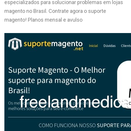
especializados para solucionar problemas em lojas
L
magento no Brasil. Contrate agora o suporte
M
magento! Planos mensal e avulso
N
O
P
Q
R
S
T
U
V