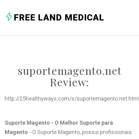
A
FREE LAND MEDICAL
B
C
D
E
suportemagento.net
F
Review:
G
H
http://25healthyways.com/s/suportemagento.net.htm
I
J
Suporte Magento - O Melhor Suporte para
Magento
- O Suporte Magento, possui profissionais
K